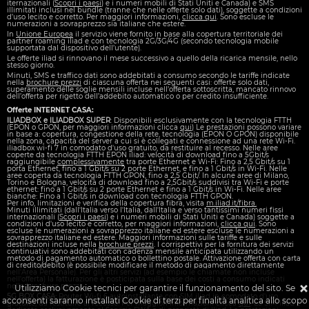
iternazionali (
Scopri i paesi
) e i numeri mobili di Stati Uniti e Canada) e SMS
illimitati inclusi nel bundle (tranne che nelle offerte solo dati), soggette a condizioni
d’uso lecito e corretto. Per maggiori informazioni,
clicca qui
. Sono escluse le
numerazioni a sovrapprezzo sia italiane che estere.
In
Unione Europea
il servizio viene fornito in base alla copertura territoriale dei
partner roaming iliad e con tecnologia 2G/3G/4G (secondo tecnologia mobile
supportata dal dispositivo dell’utente).
Le offerte iliad si rinnovano il mese successivo a quello della ricarica mensile, nello
stesso giorno.
Minuti, SMS e traffico dati sono addebitati a consumo secondo le tariffe indicate
nella
brochure prezzi
di ciascuna offerta nei seguenti casi: offerte solo dati,
superamento delle soglie mensili incluse nell’offerta sottoscritta, mancato rinnovo
dell’offerta per rigetto dell’addebito automatico o per credito insufficiente.
Offerte
INTERNET CASA
:
ILIADBOX e ILIADBOX SUPER
: Disponibili esclusivamente con la tecnologia FTTH
(EPON o GPON, per maggiori informazioni clicca
qui
) Le prestazioni possono variare
in base a: copertura, congestione della rete, tecnologia (EPON O GPON) disponibile
nella zona, capacità del server a cui si è collegati e connessione ad una rete Wi-Fi.
iliadbox wi-fi 7 in comodato d'uso gratuito, da restituire al recesso. Nelle aree
coperte da tecnologia FTTH EPON iliad: velocità di download fino a 5Gbit/s
raggiungibile
complessivamente
tra porte Ethernet e Wi-Fi: Fino a 2,5 Gbit/s su 1
porta Ethernet, fino a 1 Gbit/s su 2 porte Ethernet, e fino a 1 Gbit/s in Wi-Fi. Nelle
aree coperta da tecnologia FTTH GPON, fino a 2,5 Gbit/. In alcune aree di Milano,
Torino e Bologna, velocità di download fino a 2,5Gbit/s suddivisi tra Wi-Fi e porte
ethernet: fino a 1 Gbit/s su 2 porte Ethernet e fino a 1 Gbit/s in Wi-Fi. Nelle aree
bianche: Fino a 1 Gbit/s in download con tecnologia FTTH GPON.
Per info, limitazioni e verifica della copertura fibra, visita
m.iliad.it/fibra.
Minuti illimitati (dall'Italia verso l'Italia, dall'Italia e verso tantissimi numeri fissi
internazionali (
Scopri i paesi
) e i numeri mobili di Stati Uniti e Canada) soggette a
condizioni d'uso lecito e corretto, per maggiori informazioni,
clicca qui
. Sono
escluse le numerazioni a sovrapprezzo italiane ed estere escluse le numerazioni a
sovrapprezzo italiane ed estere. Maggiori informazioni sulle tariffe e sulle
destinazioni incluse nella
brochure prezzi
. I corrispettivi per la fornitura dei servizi
continuativi sono addebitati con cadenza mensile anticipata utilizzando un
metodo di pagamento automatico o bollettino postale. Attivazione offerta con carta
di credito/debito (è possibile modificare il metodo di pagamento direttamente
nell'Area Personale). Per gli altri servizi (ad esempio le chiamate non incluse
nell'offerta) la fatturazione è posticipata sulla base dei costi a consumo indicati
nella
brochure prezzi
.
Utilizziamo Cookie tecnici per garantire il funzionamento del sito. Se
5G BOX CASA:
Router Wi-fi 6 autoinstallante con SIM iliad in comodato d'uso
acconsenti saranno installati Cookie di terzi per finalità analitica allo scopo
gratuito, da restituire al recesso. Per maggiori informazioni clicca
qui
. La SIM Iliad è