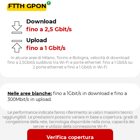
FTTH GPON
Download
fino a 2,5 Gbit/s
Upload
fino a 1 Gbit/s
In alcune aree di Milano, Torino e Bologna, velocità di download
fino a 2,5Gbit/s suddivisi tra Wi-Fi e porte ethernet: fino a 1 Gbit/s su
2 porte ethernet e fino a 1 Gbit/s in Wi-Fi
Nelle aree bianche:
fino a 1Gbit/s in download e fino a
300Mbit/s in upload.
Le performance indicate fanno riferimento ai valori massimi teorici
raggiungibili. Le prestazioni possono variare in base a copertura, gradi di
congestione della rete, tecnologia disponibile nella zona, capacità dei
server e utilizzo della connessione Wi-Fi
Verifica copertura