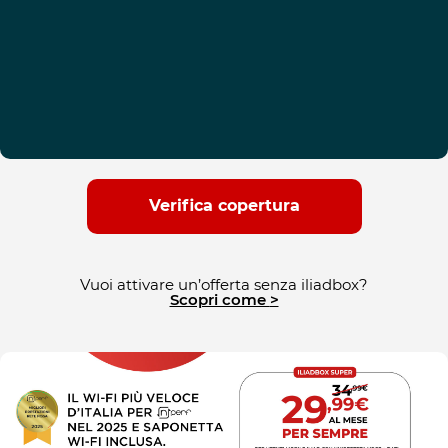
Offerta attivabile fino al 10 settembre ore 15.
a 11,99€/mese con minuti e SMS illimitati,
GIGA 250
. Minuti e SMS illimitati a
5G incluso
e
250GB
Scopri di più
condizioni di uso lecito e corretto
Ricordati di associare alla tua offerta mobile un
metodo di pagamento automatico.
Verifica copertura
Vuoi attivare un’offerta senza iliadbox?
Scopri come
>