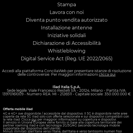
Stampa
Lavora con noi
Diventa punto vendita autorizzato
Installazione antenne
Iniziative solidali
Dichiarazione di Accessibilità
Whistleblowing
Digital Service Act (Reg. UE 2022/2065)
Accedi alla piattaforma
ConciliaWeb
per presentare istanze di risoluzione
delle controversie. Per maggiori informazioni
clicca qui
Iliad Italia S.p.A.
Sede legale: Viale Francesco Restelli 1/A - 20124, Milano - Partita IVA:
13970161009 - Numero REA: MI - 2126511 - Capitale sociale: 350.000.000 €
Offerta mobile iliad
4G e 4G+ ove disponibile / accessibile dal dispositivo. Il 5G è disponibile nelle aree
coperte da rete 5G iliad solo con offerte selezionate e sui dispositivi compatibili con
la rete iliad. Clicca
qui
per maggiori informazioni su copertura e dispositivi.
Il servizio in Unione Europea viene fornito in base alla copertura territoriale dei
partner roaming iliad e con tecnologia 2G/3G/4G (secondo tecnologia mobile
supportata dal dispositivo dell’utente).
Minuti illimitati (dall’Italia verso l’Italia, dall’Italia e verso tantissimi numeri fissi