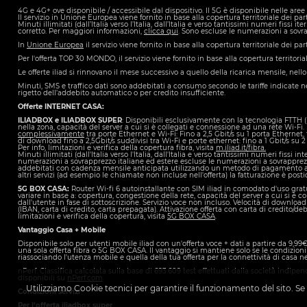
4G e 4G+ ove disponibile / accessibile dal dispositivo. Il 5G è disponibile nelle aree 
Il servizio in Unione Europea viene fornito in base alla copertura territoriale dei 
Minuti illimitati (dall’Italia verso l’Italia, dall’Italia e verso tantissimi numeri fissi ite
corretto. Per maggiori informazioni,
clicca qui
. Sono escluse le numerazioni a sovra
In
Unione Europea
il servizio viene fornito in base alla copertura territoriale dei
Per l'offerta TOP 30 MONDO, il servizio viene fornito in base alla copertura territo
Le offerte iliad si rinnovano il mese successivo a quello della ricarica mensile, nello
Minuti, SMS e traffico dati sono addebitati a consumo secondo le tariffe indicate n
rigetto dell’addebito automatico o per credito insufficiente.
Offerte
INTERNET CASA
:
ILIADBOX e ILIADBOX SUPER
: Disponibili esclusivamente con la tecnologia FTTH
nella zona, capacità del server a cui si è collegati e connessione ad una rete Wi-Fi.
complessivamente
tra porte Ethernet e Wi-Fi: Fino a 2,5 Gbit/s su 1 porta Ethernet,
di download fino a 2,5Gbit/s suddivisi tra Wi-Fi e porte ethernet: fino a 1 Gbit/s su
Per info, limitazioni e verifica della copertura fibra, visita
m.iliad.it/fibra.
Minuti illimitati (dall'Italia verso l'Italia, dall'Italia e verso tantissimi numeri fissi int
numerazioni a sovrapprezzo italiane ed estere escluse le numerazioni a sovrapprezzo 
addebitati con cadenza mensile anticipata utilizzando un metodo di pagamento autom
altri servizi (ad esempio le chiamate non incluse nell'offerta) la fatturazione è pos
5G BOX CASA:
Router Wi-fi 6 autoinstallante con SIM iliad in comodato d'uso gratu
variare in base a: copertura, congestione della rete, capacità del server a cui si è col
dall'utente in fase di sottoscrizione. Servizio voce non incluso. Velocità di downl
(IBAN, carta di credito, carta prepagata). Attivazione offerta con carta di credito/d
limitazioni e verifica della copertura, visita
5G BOX CASA
.
Vantaggio Casa + Mobile
Disponibile solo per utenti mobile iliad con un'offerta voce + dati a partire da 9
una sola offerta fibra o 5G BOX CASA. Il vantaggio si mantiene solo se le condizioni
riassociando l'utenza mobile e quella della tua offerta per la connettività di casa ne
nPerf: Classifica calcolata sulla base di 693.609 test effettuati dalla società indipe
disponibili su
nPerf.com
Utilizziamo Cookie tecnici per garantire il funzionamento del sito. Se a
Condizioni servizi
Per l’offerta iliadbox super