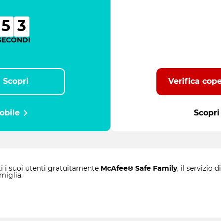
Scopri
Verifica cop
obile
Scopri 
ti i suoi utenti gratuitamente
McAfee® Safe Family
, il servizio
miglia.