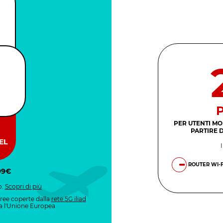
99€
o.
Scopri di più
 aree coperte dalla
rete 5G iliad
sa l'Unione Europea