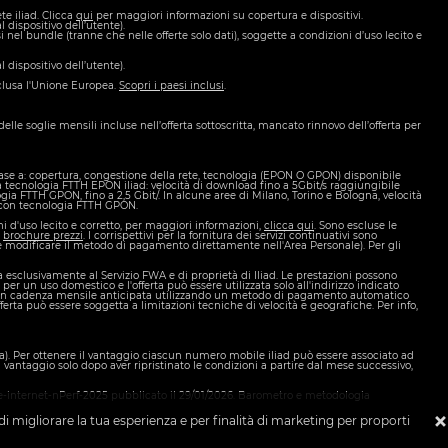
te iliad. Clicca
qui
per maggiori informazioni su copertura e dispositivi.
dispositivo dell’utente).
si nel bundle (tranne che nelle offerte solo dati), soggette a condizioni d’uso lecito e
 dispositivo dell’utente).
nclusa l'Unione Europea.
Scopri i paesi inclusi
.
elle soglie mensili incluse nell’offerta sottoscritta, mancato rinnovo dell’offerta per
base a: copertura, congestione della rete, tecnologia (EPON O GPON) disponibile
 da tecnologia FTTH EPON iliad: velocità di download fino a 5Gbit/s raggiungibile
logia FTTH GPON, fino a 2,5 Gbit/. In alcune aree di Milano, Torino e Bologna, velocità
ad con tecnologia FTTH GPON.
ni d'uso lecito e corretto, per maggiori informazioni,
clicca qui
. Sono escluse le
a
brochure prezzi
. I corrispettivi per la fornitura dei servizi continuativi sono
e modificare il metodo di pagamento direttamente nell'Area Personale). Per gli
ta esclusivamente al Servizio FWA e di proprietà di Iliad. Le prestazioni possono
o per un uso domestico e l'offerta può essere utilizzata solo all'indirizzo indicato
itati con cadenza mensile anticipata utilizzando un metodo di pagamento automatico
ferta può essere soggetta a limitazioni tecniche di velocità e geografiche. Per info,
a). Per ottenere il vantaggio ciascun numero mobile iliad può essere associato ad
 vantaggio solo dopo aver ripristinato le condizioni a partire dal mese successivo,
-fisse-internet-nPerf-2025 pubblicato il 29/01/2026. Barometro e metodologia
 di migliorare la tua esperienza e per finalità di marketing per proporti