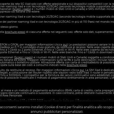
coperte da rete 5G iliad solo con offerte selezionate e sui dispositivi compatibili con la re
partner roaming iliad e con tecnologia 2G/3G/4G (secondo tecnologia mobile supportata dal 
rnazionali (
Scopri i paesi
) e i numeri mobili di Stati Uniti e Canada) e SMS illimitati inclu
pprezzo sia italiane che estere.
 partner roaming iliad e con tecnologia 2G/3G/4G (secondo tecnologia mobile supportata dal
riale dei partner roaming iliad e con tecnologia 2G/3G/4G in più di 110 Paesi nel mondo i
 stesso giorno.
ella
brochure prezzi
di ciascuna offerta nei seguenti casi: offerte solo dati, superamento d
 (EPON o GPON, per maggiori informazioni clicca
qui
) Le prestazioni possono variare in 
 iliadbox wi-fi 7 in comodato d'uso gratuito, da restituire al recesso. Nelle aree coperte
 fino a 1 Gbit/s su 2 porte Ethernet, e fino a 1 Gbit/s in Wi-Fi. Nelle aree coperta da tecno
 2 porte Ethernet e fino a 1 Gbit/s in Wi-Fi. Nelle aree bianche: Fino a 1 Gbit/s in downlo
ernazionali (
Scopri i paesi
) e i numeri mobili di Stati Uniti e Canada) soggette a condizio
italiane ed estere. Maggiori informazioni sulle tariffe e sulle destinazioni incluse nell
atico o bollettino postale. Attivazione offerta con carta di credito/debito (è possibil
ticipata sulla base dei costi a consumo indicati nella
brochure prezzi
.
ito, da restituire al recesso. Per maggiori informazioni clicca
qui
. La SIM Iliad è dedica
legati, e collocazione del Router rispetto alle stazioni radio base Iliad. Il router è pensat
oad fino a 300Mbits. I corrispettivi per la fornitura dei servizi continuativi sono addeb
ebito (è possibile modificare il metodo di pagamento direttamente in area personale). L'of
,99€ al mese e un metodo di pagamento automatico (IBAN, carta di credito, carta prepagat
 sopra elencate continuano a sussistere. In caso contrario, potrai ottenere nuovamente il
ll'Area Personale.
ndente NPerf tra il 1/1 e il 31/12 2025 su reti fisse in Italia per il Barometro-connessioni
cconsenti saranno installati Cookie di terzi per finalità analitica allo scopo
annunci pubblicitari personalizzati.