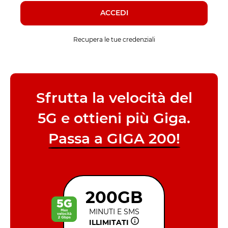
ACCEDI
Recupera le tue credenziali
Sfrutta la velocità del
5G e ottieni più Giga.
Passa a GIGA 200!