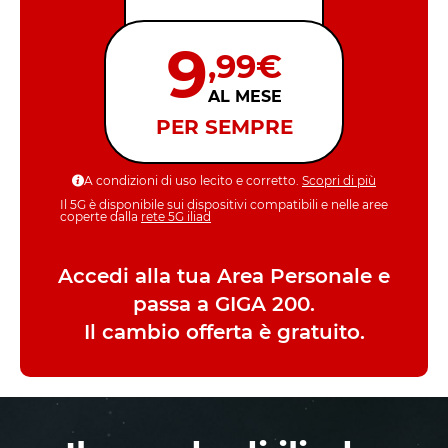
A condizioni di uso lecito e corretto.
Scopri di più
Il 5G è disponibile sui dispositivi compatibili e nelle aree
coperte dalla
rete 5G iliad
Accedi alla tua Area Personale e
passa a GIGA 200.
Il cambio offerta è gratuito.