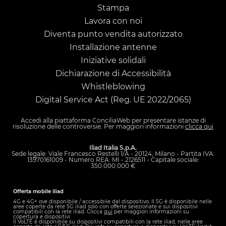
Stampa
Lavora con noi
Diventa punto vendita autorizzato
Installazione antenne
Iniziative solidali
Dichiarazione di Accessibilità
Whistleblowing
Digital Service Act (Reg. UE 2022/2065)
Accedi alla piattaforma
ConciliaWeb
per presentare istanze di
risoluzione delle controversie. Per maggiori informazioni
clicca qui
Iliad Italia S.p.A.
Sede legale: Viale Francesco Restelli 1/A - 20124, Milano - Partita IVA:
13970161009 - Numero REA: MI - 2126511 - Capitale sociale:
350.000.000 €
Offerta mobile iliad
4G e 4G+ ove disponibile / accessibile dal dispositivo. Il 5G è disponibile nelle
aree coperte da rete 5G iliad solo con offerte selezionate e sui dispositivi
compatibili con la rete iliad. Clicca
qui
per maggiori informazioni su
copertura e dispositivi.
Il VoLTE è disponibile su dispositivi compatibili con la rete iliad, nelle aree