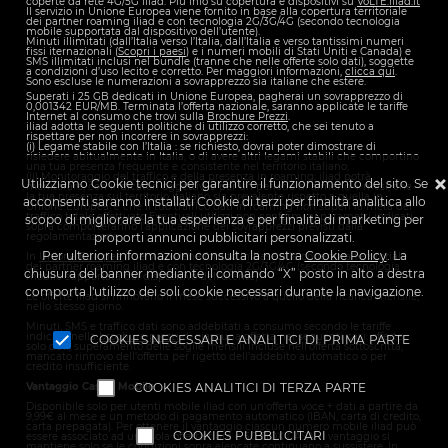
coperte da rete 4G/5G iliad. Più info su copertura e dispositivi su
VoLTE.iliad.it
Il servizio in Unione Europea viene fornito in base alla copertura territoriale
dei partner roaming iliad e con tecnologia 2G/3G/4G (secondo tecnologia
mobile supportata dal dispositivo dell’utente).
Minuti illimitati (dall’Italia verso l’Italia, dall’Italia e verso tantissimi numeri
fissi iternazionali (
Scopri i paesi
) e i numeri mobili di Stati Uniti e Canada) e
SMS illimitati inclusi nel bundle (tranne che nelle offerte solo dati), soggette
a condizioni d’uso lecito e corretto. Per maggiori informazioni,
clicca qui
.
Sono escluse le numerazioni a sovrapprezzo sia italiane che estere.
Superati i
25 GB
dedicati in Unione Europea, pagherai un sovrapprezzo di
0,001342 EUR/MB. Terminata l’offerta nazionale, saranno applicate le tariffe
Internet al consumo che trovi sulla
Brochure Prezzi
.
iliad adotta le seguenti politiche di utilizzo corretto, che sei tenuto a
rispettare per non incorrere in sovrapprezzi:
(i) Legame stabile con l’Italia : se richiesto, dovrai poter dimostrare di
risiedere abitualmente in Italia, o di avere altri legami stabili che comportino
una tua presenza frequente e consistente nel territorio italiano;
(ii) Monitoraggio del traffico e della presenza in roaming: iliad potrà
Utilizziamo Cookie tecnici per garantire il funzionamento del sito. Se
monitorare, con indicatori oggettivi e per un periodo di almeno 4 mesi, che
la tua presenza sul territorio italiano sia prevalente rispetto a quella in
acconsenti saranno installati Cookie di terzi per finalità analitica allo
Unione Europea, e che il tuo traffico dati in roaming non superi la metà del
traffico totale effettuato Eventuali utilizzi non conformi ai parametri indicati
scopo di migliorare la tua esperienza e per finalità di marketing per
sopra comporteranno l’applicazione dei sovrapprezzi previsti dalla
regolamentazione.
proporti annunci pubblicitari personalizzati.
Per ulteriori informazioni consulta la nostra
Cookie Policy
. La
In
Unione Europea
il servizio viene fornito in base alla copertura territoriale
dei partner roaming iliad e con tecnologia 2G/3G/4G (secondo tecnologia
chiusura del banner mediante il comando “X” posto in alto a destra
mobile supportata dal dispositivo dell’utente).
comporta l'utilizzo dei soli cookie necessari durante la navigazione.
Le offerte iliad si rinnovano il mese successivo a quello della ricarica mensile,
nello stesso giorno.
Minuti, SMS e traffico dati sono addebitati a consumo secondo le tariffe
indicate nella
brochure prezzi
di ciascuna offerta nei seguenti casi: offerte
COOKIES NECESSARI E ANALITICI DI PRIMA PARTE
solo dati, superamento delle soglie mensili incluse nell’offerta sottoscritta,
mancato rinnovo dell’offerta per rigetto dell’addebito automatico o per
credito insufficiente.
Vantaggio Casa + Mobile
COOKIES ANALITICI DI TERZA PARTE
Disponibile solo per utenti mobile iliad con un'offerta voce + dati a partire da
9,99€ al mese e un metodo di pagamento automatico (IBAN, carta di credito,
carta prepagata). Per ottenere il vantaggio ciascun numero mobile iliad può
COOKIES PUBBLICITARI
essere associato ad una sola offerta fibra o 5G BOX CASA. Il vantaggio si
mantiene solo se le condizioni sopra elencate continuano a sussistere. In